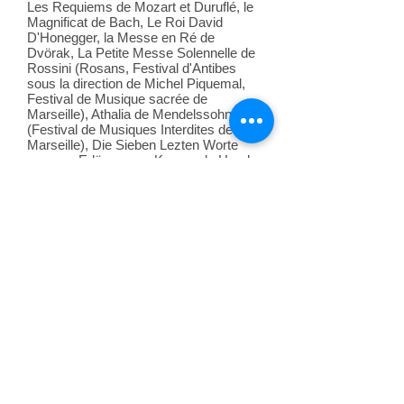
Les Requiems de Mozart et Duruflé, le
Magnificat de Bach, Le Roi David
D'Honegger, la Messe en Ré de
Dvörak, La Petite Messe Solennelle de
Rossini (Rosans, Festival d'Antibes
sous la direction de Michel Piquemal,
Festival de Musique sacrée de
Marseille), Athalia de Mendelssohn
(Festival de Musiques Interdites de
Marseille), Die Sieben Lezten Worte
unseres Erlösers am Kreuze de Haydn
(Aix-en- Provence), Marthe dans Marie-
Magdeleine de Massenet.
Eugénie chante lors d'un concert
Mozart-Haydn avec l'Orchestre de
l'Opéra de Toulon puis au Théâtre des
Terrasses à Gordes pour un concert de
Mélodies Françaises, aux côtés de Jeff
Cohen, Jean-Paul Fouchécourt et
Didier Sandre.
Parmis ses projets: Virgil dans
Françoise de Rimini de Thomas à
l'Opéra de Metz, La deuxième servante
dans l'Amour Masqué de Messager à