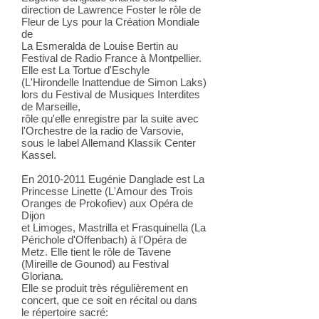
direction de Lawrence Foster le rôle de
Fleur de Lys pour la Création Mondiale
de
La Esmeralda de Louise Bertin au
Festival de Radio France à Montpellier.
Elle est La Tortue d'Eschyle
(L'Hirondelle Inattendue de Simon Laks)
lors du Festival de Musiques Interdites
de Marseille,
rôle qu'elle enregistre par la suite avec
l'Orchestre de la radio de Varsovie,
sous le label Allemand Klassik Center
Kassel.​
En
2010-2011
Eugénie Danglade est La
Princesse Linette (L'Amour des Trois
Oranges de Prokofiev) aux Opéra de
Dijon
et Limoges, Mastrilla et Frasquinella (La
Périchole d'Offenbach) à l'Opéra de
Metz. Elle tient le rôle de Tavene
(Mireille de Gounod) au Festival
Gloriana.
Elle se produit très régulièrement en
concert, que ce soit en récital ou dans
le répertoire sacré: