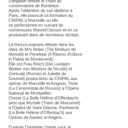
Danglade débute le chant au
conservatoire de Bordeaux.
Après l'obtention de son diplôme à
Paris, elle poursuit sa formation au
CNIPAL à Marseille ou elle
se perfectionne en suivant de
nombreuses MasterClasses et en se
produisant dans de nombreux récitals.
La mezzo-soprano débute dans les
rôles de Mrs Nolan (The Medium de
Menotti) et Penelope (Il Ritorno d'Ulisse
in Patria de Monteverdi).
Elle est Frau Reich (Die Lustigen
Weiber von Windsor de Nicolaï) et
Gertrude (Roméo et Juliette de
Gounod) productions du CNIPAL aux
opéras de Marseille et Avignon, Tisbe
(La Cenerentola de Rossini) à l'Opéra
National de Montpellier,
Oreste (La Belle Hélène d'Offenbach)
ainsi que Myrtale (Thaïs de Massenet)
à l'Opéra de Saint Etienne, Parthoenis
(La Belle Hélène d'Offenbach) aux
Opéras de Nantes et Angers.​
Eugénie Danglade chante sous la