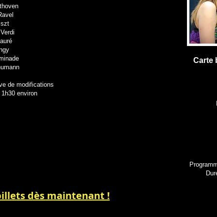
ethoven
Ravel
iszt
 Verdi
Fauré
angy
aminade
Carte 
humann
e de modifications
 1h30 environ
Programme
Dur
illets dès maintenant !