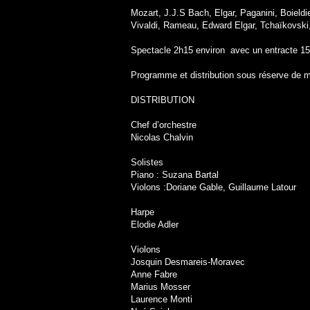
Mozart, J.J.S Bach, Elgar, Paganini, Boield
Vivaldi, Rameau, Edward Elgar, Tchaïkovski
Spectacle 2h15 environ avec un entracte 1
Programme et distribution sous réserve de m
DISTRIBUTION
Chef d’orchestre
Nicolas Chalvin
Solistes
Piano : Suzana Bartal
Violons :Doriane Gable, Guillaume Latour
Harpe
Elodie Adler
Violons
Josquin Desmareis-Moravec
Anne Fabre
Marius Mosser
Laurence Monti