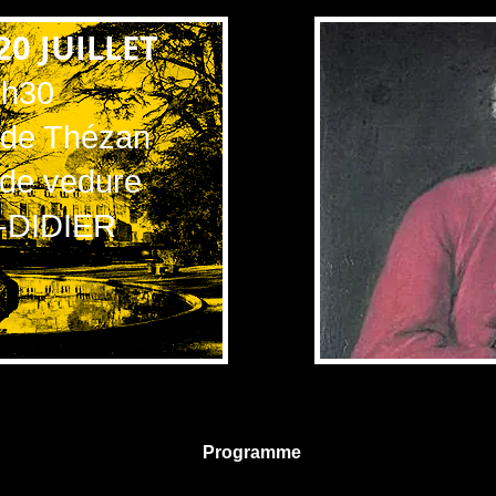
20 JUILLET
1h30
 de Thézan
 de vedure
-DIDIER
Programme