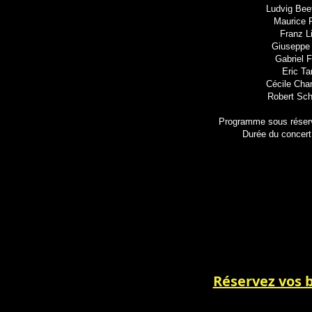
Ludvig Be
Maurice 
Franz L
Giuseppe
Gabriel 
Eric T
Cécile Ch
Robert Sc
Programme sous réserv
Durée du concert
Réservez vos b