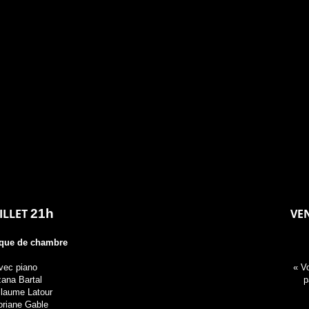
UILLET
21h
VEN
ique de chambre
vec piano
« V
zana Bartal
p
illaume Latour
oriane Gable