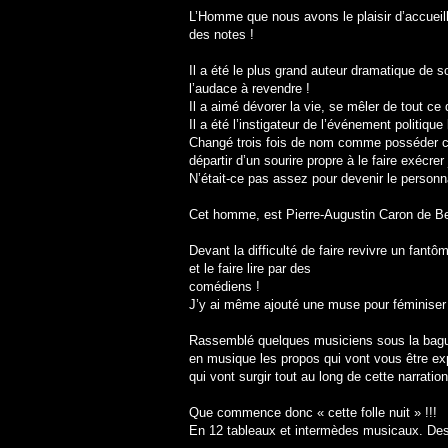
L’Homme que nous avons le plaisir d’accueilli
des notes !
Il a été le plus grand auteur dramatique de s
l’audace à revendre !
Il a aimé dévorer la vie, se mêler de tout ce
Il a été l’instigateur de l’événement politiqu
Changé trois fois de nom comme posséder cinq
départir d’un sourire propre à le faire exécrer
N’était-ce pas assez pour devenir le personn
Cet homme, est Pierre-Augustin Caron de B
Devant la difficulté de faire revivre un fant
et le faire lire par des
comédiens !
J’y ai même ajouté une muse pour féminiser 
Rassemblé quelques musiciens sous la baguett
en musique les propos qui vont vous être exp
qui vont surgir tout au long de cette narration
Que commence donc « cette folle nuit » !!!
En 12 tableaux et intermèdes musicaux. Des