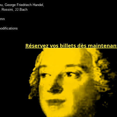
ieu, George Friedriech Handel,
, Rossini, JJ.Bach
5mn
odifications
Réservez vos billets dès maintenant