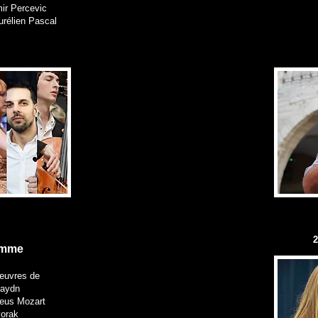
mir Percevic
Aurélien Pascal
2
amme
 œuvres de
Haydn
eus Mozart
vorak