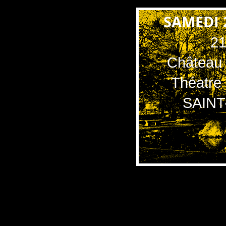
SAMEDI 
2
Château
Théatre
SAINT