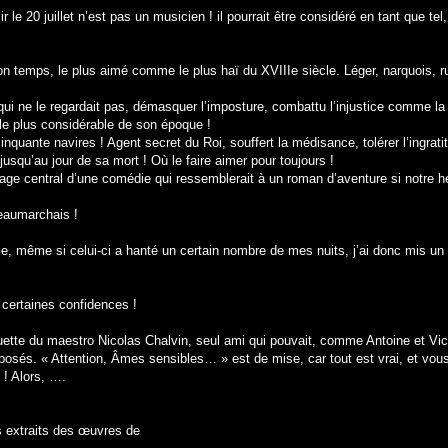
r le 20 juillet n’est pas un musicien ! il pourrait être considéré en tant que
on temps, le plus aimé comme le plus haï du XVIIIe siècle. Léger, narquois, ru
 qui ne le regardait pas, démasquer l’imposture, combattu l’injustice comme la 
e le plus considérable de son époque !
uante navires ! Agent secret du Roi, souffert la médisance, tolérer l’ingratit
 jusqu’au jour de sa mort ! Où le faire aimer pour toujours !
age central d’une comédie qui ressemblerait à un roman d’aventure si notre hé
eaumarchais !
ôme, même si celui-ci a hanté un certain nombre de mes nuits, j’ai donc mis un p
certaines confidences !
e du maestro Nicolas Chalvin, seul ami qui pouvait, comme Antoine et Victoir
osés. « Attention, Âmes sensibles… » est de mise, car tout est vrai, et vous
 ! Alors, ….
 extraits des œuvres de