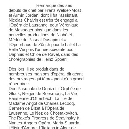
Remarqué dès ses
débuts de chef par Franz Welser-Möst
et Armin Jordan, dont il fut l’assistant,
Nicolas Chalvin est très tôt engagé à
l’Opéra de Lausanne, pour Véronique
de Messager ainsi que dans les
nouvelles productions de Niobé et
Médée de Pascal Dusapin et à
l’Opernhaus de Zürich pour le ballet La
Belle Vie puis l’année suivante pour
Daphnis et Chloé de Ravel, dans des
chorégraphies de Heinz Spoerli.
Dès lors, il se produit dans de
nombreuses maisons d’opéra, dirigeant
des ouvrages qui témoignent d’un grand
répertoire :
Don Pasquale de Donizetti, Orphée de
Gluck, Reigen de Boesmans, La Vie
Parisienne d’Offenbach, La fille de
Madame Angot de Charles Lecocq,
Carmen de Bizet à l’Opéra de
Lausanne, Le Nez de Chostakovitch,
The Rake’s Progress de Stravinsky à
Nantes-Angers Opéra, Maria-Stuarda,
l’Elisir d’Amore, L’Italiana in Alger de