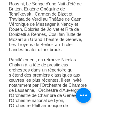
Rossini, Le Songe d’une Nuit d’été de
Britten, Eugène Onéguine de
Tchaïkovski, Carmen de Bizet et
Traviata de Verdi au Théâtre de Caen,
Véronique de Messager à Nancy et
Rouen, Dolorès de Jolivet et Rita de
Donizetti à Rennes, Cosi fan Tutte de
Mozart au Grand Théâtre de Genève,
Les Troyens de Berlioz au Tiroler
Landestheater d’Innsbruck.
Parallèlement, on retrouve Nicolas
Chalvin à la tête de prestigieux
orchestres dans un répertoire qui
s’étend des premiers classiques aux
œuvres les plus récentes. Il est invité
notamment par l’Orchestre de Chambre
de Lausanne, l’Orchestre d’Auvergne,
l’Orchestre de Chambre de Genève,
l’Orchestre national de Lyon,
l’Orchestre Philharmonique de
Strasbourg, l’Orchestre Philharmonique
de Radio-France, l’Orchestre
Philharmonique de Wurtemberg,
l’Orchestre Philharmonique du
Luxembourg, l’Orchestre du Teatro São