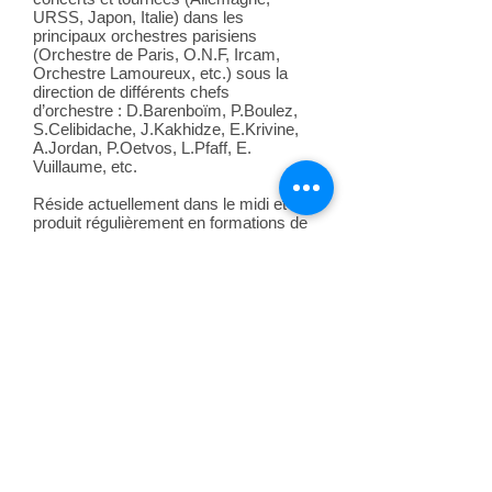
URSS, Japon, Italie) dans les
principaux orchestres parisiens
(Orchestre de Paris, O.N.F, Ircam,
Orchestre Lamoureux, etc.) sous la
direction de différents chefs
d’orchestre : D.Barenboïm, P.Boulez,
S.Celibidache, J.Kakhidze, E.Krivine,
A.Jordan, P.Oetvos, L.Pfaff, E.
Vuillaume, etc.
Réside actuellement dans le midi et se
produit régulièrement en formations de
chambre et en orchestre de la Région
Paca (Olrap, Opéra de Marseille,
Ensemble Buffardin, Opéra de Toulon,
Orchestre de Cannes,
Musica13,OPPA, etc.) et participe à de
nombreux festivals de la
Région :Festival de Carpentras,
Musique aux Etoiles, La Roque
d’Anthéron, Pernes les Fontaines, etc.
retour